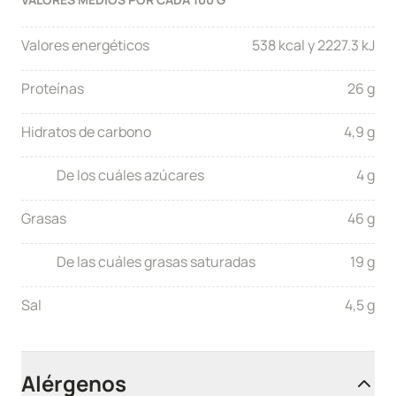
Valores energéticos
538 kcal y 2227.3 kJ
Proteínas
26 g
Hidratos de carbono
4,9 g
De los cuáles azúcares
4 g
Grasas
46 g
De las cuáles grasas saturadas
19 g
Sal
4,5 g
Alérgenos