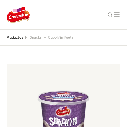
Productos
Snacks
Cubo Mini Fuets