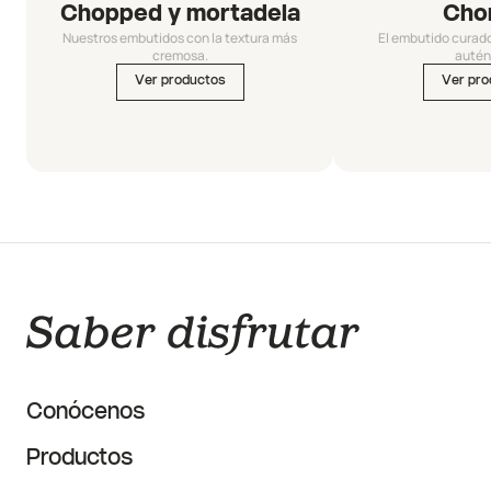
Chopped y mortadela
Cho
Nuestros embutidos con la textura más
El embutido curad
cremosa.
autén
Ver productos
Ver pro
Conócenos
Productos