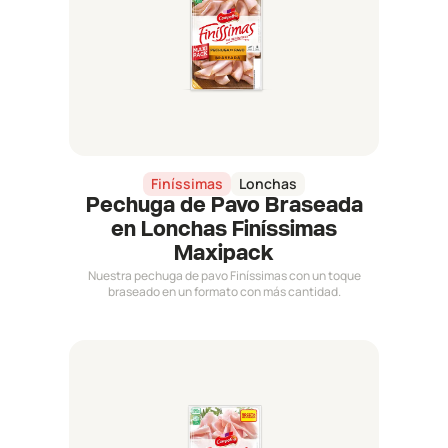
Finíssimas
Lonchas
Pechuga de Pavo Braseada
en Lonchas Finíssimas
Maxipack
Nuestra pechuga de pavo Finíssimas con un toque
braseado en un formato con más cantidad.