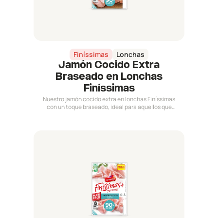
Finíssimas
Lonchas
Jamón Cocido Extra
Braseado en Lonchas
Finíssimas
Nuestro jamón cocido extra en lonchas Finíssimas
con un toque braseado, ideal para aquellos que
buscan un extra de sabor.