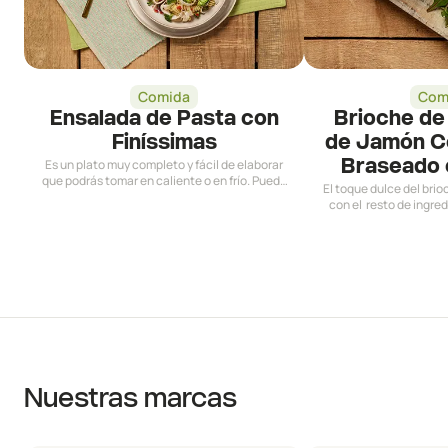
Comida
Com
Ensalada de Pasta con
Brioche de
Finíssimas
de Jamón C
Es un plato muy completo y fácil de elaborar
Braseado 
que podrás tomar en caliente o en frío. Puede
El toque dulce del bri
ser una solución perfecta, sabrosa y muy
con el resto de ingred
equilibrada para tus comidas para llevar.
sabes qué preparar par
del domingo, esta 
Nuestras marcas