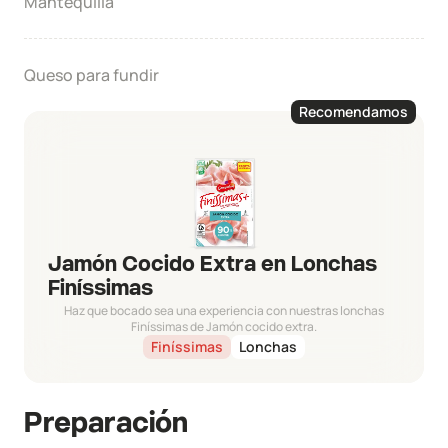
Mantequilla
Queso para fundir
Recomendamos
Jamón Cocido Extra en Lonchas
Finíssimas
Haz que bocado sea una experiencia con nuestras lonchas
Finíssimas de Jamón cocido extra.
Finíssimas
Lonchas
Preparación