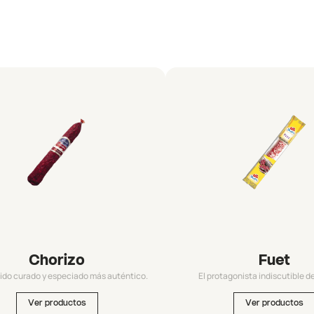
Chorizo
Fuet
ido curado y especiado más auténtico.
El protagonista indiscutible d
Ver productos
Ver productos