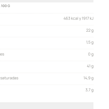
 100 G
463 kcal y 1917 kJ
22 g
1,5 g
res
0 g
41 g
 saturadas
14,9 g
3,7 g