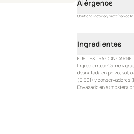
Alérgenos
Contiene lactosa y proteínas de la
Ingredientes
FUET EXTRA CON CARNE D
Ingredientes: Carne y gra
desnatada en polvo, sal, a
(E-301) y conservadores (E
Envasado en atmósfera pr