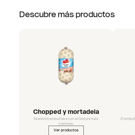
Descubre más productos
Chopped y mortadela
Nuestros embutidos con la textura más
El embut
cremosa.
Ver productos