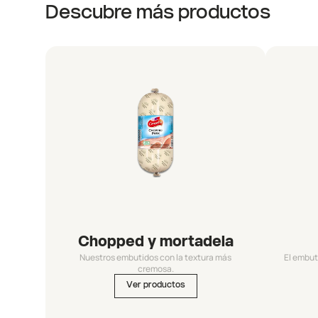
Descubre más productos
Chopped y mortadela
Nuestros embutidos con la textura más
El embut
cremosa.
Ver productos