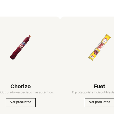
Chorizo
Fuet
ido curado y especiado más auténtico.
El protagonista indiscutible d
Ver productos
Ver productos