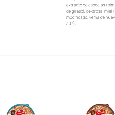
extracto de especias (pime
de girasol, dextrosa, miel 
modificado, yema de huevo
307).