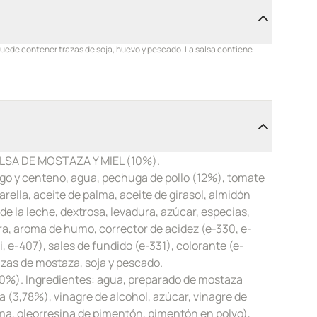
Puede contener trazas de soja, huevo y pescado. La salsa contiene
LSA DE MOSTAZA Y MIEL (10%).
rigo y centeno, agua, pechuga de pollo (12%), tomate
ella, aceite de palma, aceite de girasol, almidón
 de la leche, dextrosa, levadura, azúcar, especias,
ura, aroma de humo, corrector de acidez (e-330, e-
i, e-407), sales de fundido (e-331), colorante (e-
zas de mostaza, soja y pescado.
10%). Ingredientes: agua, preparado de mostaza
 (3,78%), vinagre de alcohol, azúcar, vinagre de
uma, oleorresina de pimentón, pimentón en polvo),