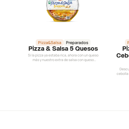
Pizza&Salsa
Preparados
Pizza & Salsa 5 Quesos
Pi
Si la pizza ya estaba rica, ahora con un queso
Cebo
más y nuestro extra de salsa con queso
semicurado, ¡mucho mejor! Disfruta el mix de 5
quesos en la mejor compañía.
Descu
cebolla 
incluye 
ex