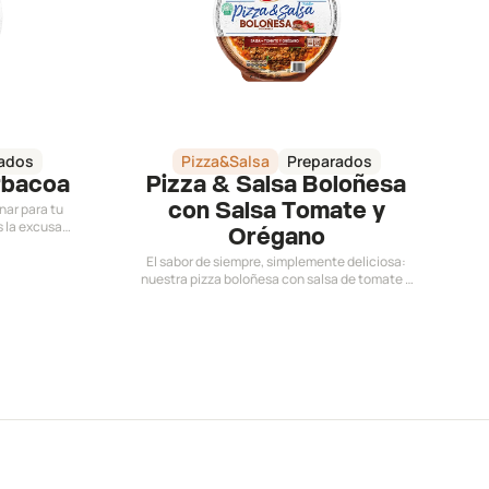
ados
Pizza&Salsa
Preparados
rbacoa
Pizza & Salsa Boloñesa
nar para tu
con Salsa Tomate y
s la excusa
Orégano
coa tiene el
igeramente
El sabor de siempre, simplemente deliciosa:
stible!
nuestra pizza boloñesa con salsa de tomate y
orégano es pura tradición para todos los gustos.