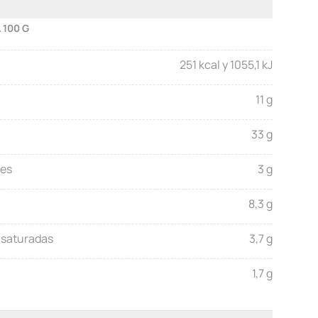
 100 G
251 kcal y 1055,1 kJ
11 g
33 g
res
3 g
8,3 g
 saturadas
3,7 g
1,7 g