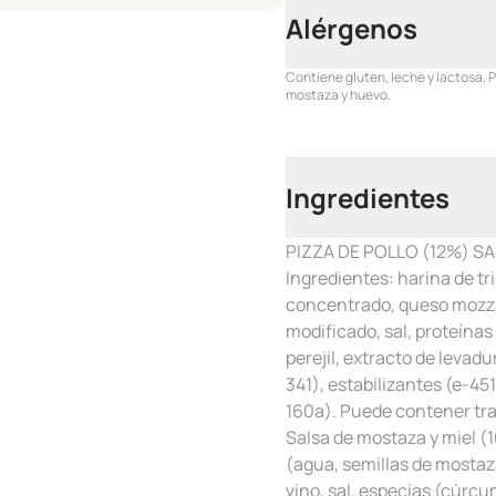
Alérgenos
Contiene gluten, leche y lactosa. 
mostaza y huevo.
Ingredientes
PIZZA DE POLLO (12%) SA
Ingredientes: harina de t
concentrado, queso mozzar
modificado, sal, proteínas
perejil, extracto de levad
341), estabilizantes (e-451
160a). Puede contener tra
Salsa de mostaza y miel (
(agua, semillas de mostaza
vino, sal, especias (cúrc