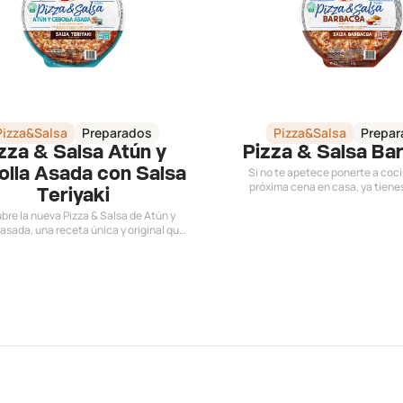
Pizza&Salsa
Preparados
Pizza&Salsa
Prepar
zza & Salsa Atún y
Pizza & Salsa Ba
Si no te apetece ponerte a coci
lla Asada con Salsa
próxima cena en casa, ya tiene
Teriyaki
perfecta. La Pizza & Salsa Barba
bre la nueva Pizza & Salsa de Atún y
toque perfecto de especias y l
asada, una receta única y original que
picante ¡Simplemente irresi
un sobre de salsa teriyaki para darle un
tra de sabor. ¡Anímate a probarla!