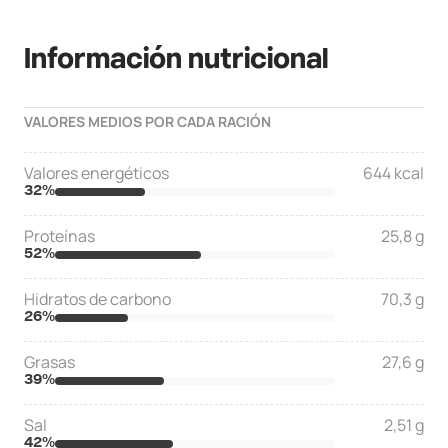
Información nutricional
VALORES MEDIOS POR CADA RACIÓN
Valores energéticos
644 kcal
32
%
Proteínas
25,8 g
52
%
Hidratos de carbono
70,3 g
26
%
Grasas
27,6 g
39
%
Sal
2,51 g
42
%