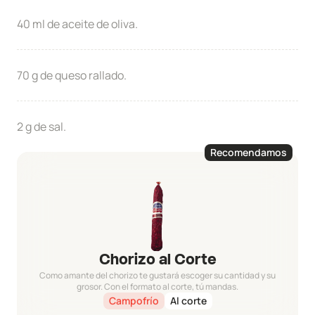
40 ml de aceite de oliva.
70 g de queso rallado.
2 g de sal.
Recomendamos
Chorizo al Corte
Como amante del chorizo te gustará escoger su cantidad y su
grosor. Con el formato al corte, tú mandas.
Campofrío
Al corte