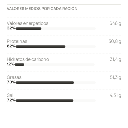
VALORES MEDIOS POR CADA RACIÓN
Valores energéticos
646 g
32
%
Proteínas
30,8 g
62
%
Hidratos de carbono
31,4 g
12
%
Grasas
51,3 g
73
%
Sal
4,31 g
72
%