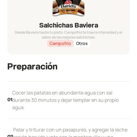
Salchichas Baviera
Desde Baviera hasta tu plato. Campofrío te trae la intensidad y el
sabor de las mejores salchichas.
Campofrío
Otros
Preparación
Cocer las patatas en abundante agua con sal
durante 30 minutos y dejar templar en su propio
01
agua.
Pelar y triturar con un pasapurés, y agregar la leche