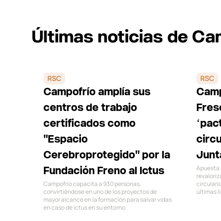
Últimas noticias de Ca
RSC
RSC
Campofrío amplía sus
Camp
centros de trabajo
Fres
certificados como
‘pac
"Espacio
circ
Cerebroprotegido" por la
Junt
Apuesta p
Fundación Freno al Ictus
revaloriz
Campofrío capacita a 930 personas,
circulari
convirtiéndose en uno de los proyectos de
últimas 
mayor alcance en la formación para salvar vidas
en caso de ictus en su entorno