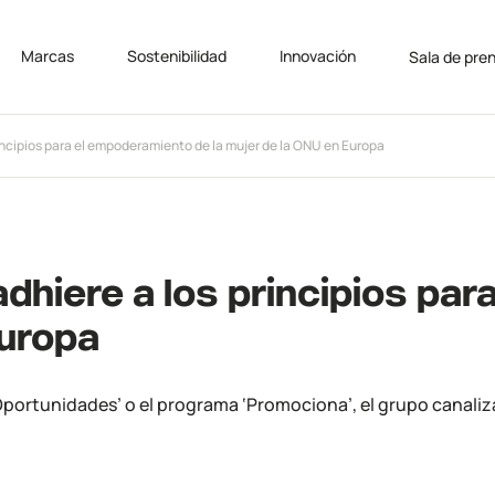
Marcas
Sostenibilidad
Innovación
Sala de pre
incipios para el empoderamiento de la mujer de la ONU en Europa
dhiere a los principios pa
Europa
 de Oportunidades’ o el programa ‘Promociona’, el grupo canal