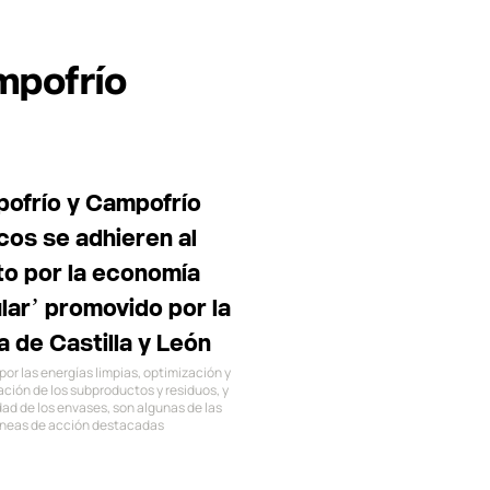
mpofrío
ofrío y Campofrío
cos se adhieren al
to por la economía
ular’ promovido por la
a de Castilla y León
or las energías limpias, optimización y
ación de los subproductos y residuos, y
dad de los envases, son algunas de las
líneas de acción destacadas