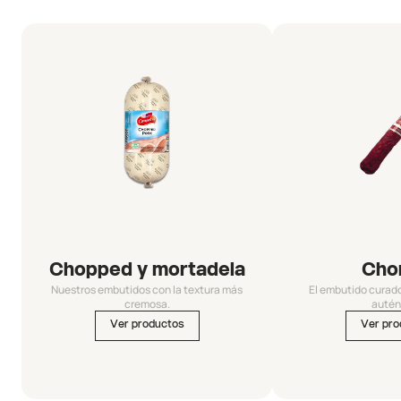
Chopped y mortadela
Cho
Nuestros embutidos con la textura más
El embutido curad
cremosa.
autén
Ver productos
Ver pro