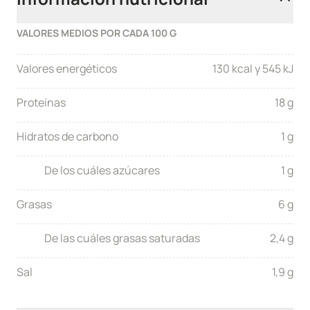
VALORES MEDIOS POR CADA 100 G
Valores energéticos
130 kcal y 545 kJ
Proteínas
18 g
Hidratos de carbono
1 g
De los cuáles azúcares
1 g
Grasas
6 g
De las cuáles grasas saturadas
2,4 g
Sal
1,9 g