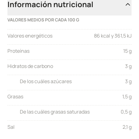
Información nutricional
VALORES MEDIOS POR CADA 100 G
Valores energéticos
86 kcal y 361,5 kJ
Proteínas
15 g
Hidratos de carbono
3 g
De los cuáles azúcares
3 g
Grasas
1,5 g
De las cuáles grasas saturadas
0,5 g
Sal
2,1 g