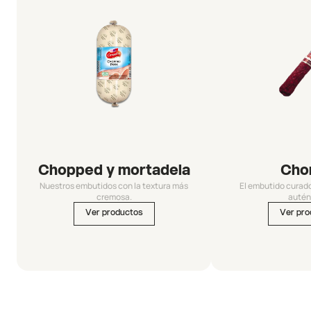
Chopped y mortadela
Cho
Nuestros embutidos con la textura más
El embutido curad
cremosa.
autén
Ver productos
Ver pro