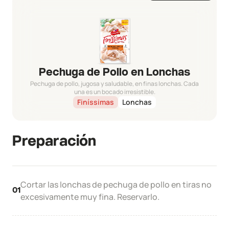
Pechuga de Pollo en Lonchas
Pechuga de pollo, jugosa y saludable, en finas lonchas. Cada
una es un bocado irresistible.
Finíssimas
Lonchas
Preparación
Cortar las lonchas de pechuga de pollo en tiras no
01
excesivamente muy fina. Reservarlo.