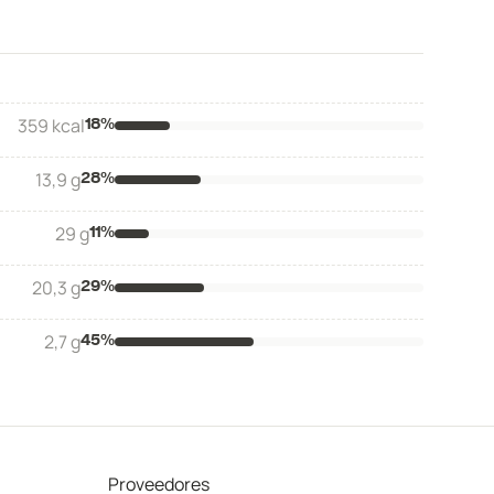
359 kcal
18
%
13,9 g
28
%
29 g
11
%
20,3 g
29
%
2,7 g
45
%
Proveedores