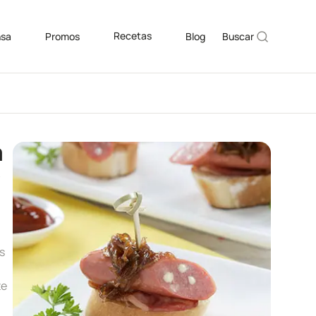
Recetas
nsa
Promos
Blog
Buscar
a
y
s
te