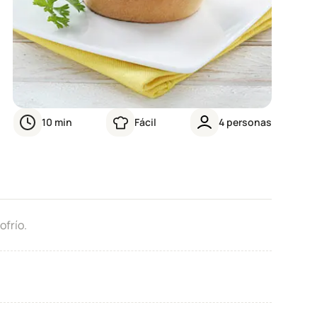
10
min
Fácil
4
personas
frío.