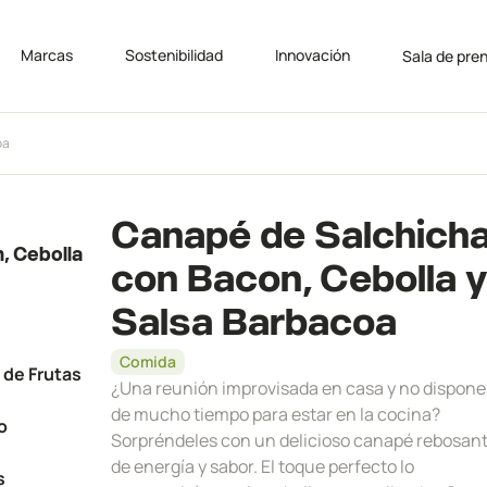
Marcas
Sostenibilidad
Innovación
Sala de pre
oa
Canapé de Salchich
, Cebolla
con Bacon, Cebolla 
Salsa Barbacoa
Comida
 de Frutas
¿Una reunión improvisada en casa y no dispone
de mucho tiempo para estar en la cocina?
o
Sorpréndeles con un delicioso canapé rebosan
de energía y sabor. El toque perfecto lo
s