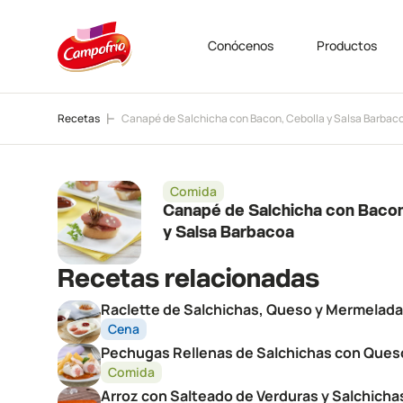
Conócenos
Productos
Recetas
Canapé de Salchicha con Bacon, Cebolla y Salsa Barbac
Comida
Canapé de Salchicha con Bacon
y Salsa Barbacoa
Recetas relacionadas
Raclette de Salchichas, Queso y Mermelada
Cena
Pechugas Rellenas de Salchichas con Ques
Comida
Arroz con Salteado de Verduras y Salchicha