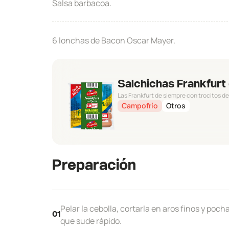
Salsa barbacoa.
6 lonchas de Bacon Oscar Mayer.
Salchichas Frankfur
Las Frankfurt de siempre con trocitos de
Campofrío
Otros
Preparación
Pelar la cebolla, cortarla en aros finos y poch
01
que sude rápido.