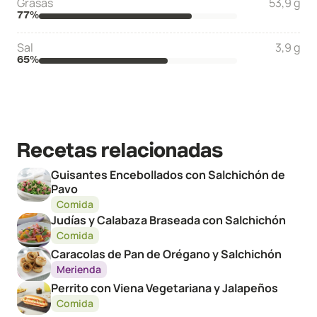
Grasas
53,9 g
77
%
Sal
3,9 g
65
%
Recetas relacionadas
Guisantes Encebollados con Salchichón de
Pavo
Comida
Judías y Calabaza Braseada con Salchichón
Comida
Caracolas de Pan de Orégano y Salchichón
Merienda
Perrito con Viena Vegetariana y Jalapeños
Comida