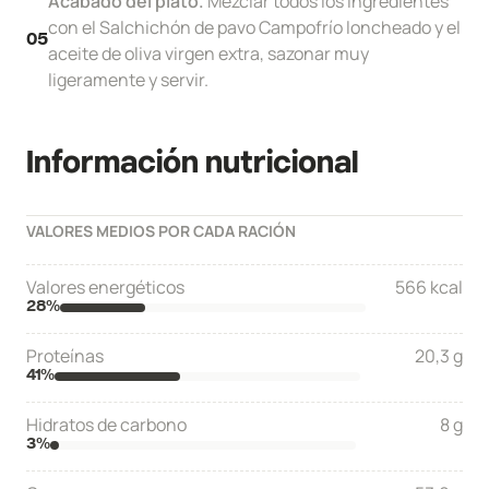
Acabado del plato.
Mezclar todos los ingredientes
con el Salchichón de pavo Campofrío loncheado y el
05
aceite de oliva virgen extra, sazonar muy
ligeramente y servir.
Información nutricional
VALORES MEDIOS POR CADA RACIÓN
Valores energéticos
566 kcal
28
%
Proteínas
20,3 g
41
%
Hidratos de carbono
8 g
3
%