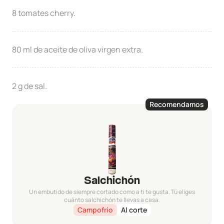
8 tomates cherry.
80 ml de aceite de oliva virgen extra.
2 g de sal.
Recomendamos
Salchichón
Un embutido de siempre cortado como a ti te gusta. Tú eliges
cuánto salchichón te llevas a casa.
Campofrío
Al corte