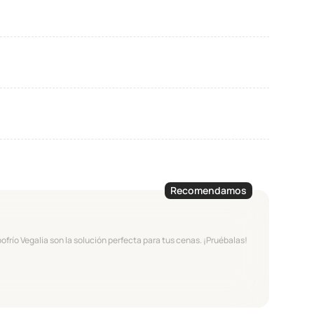
Recomendamos
río Vegalia son la solución perfecta para tus cenas. ¡Pruébalas!