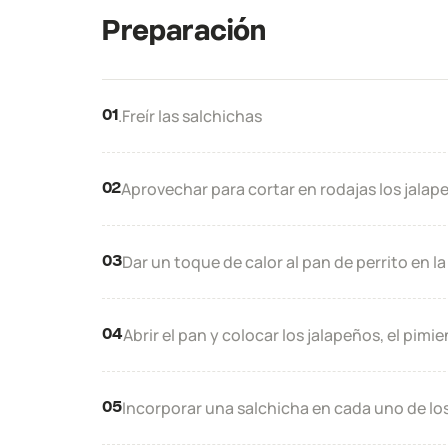
Preparación
.Freír las salchichas​
01
Aprovechar para cortar en rodajas los jalape
02
Dar un toque de calor al pan de perrito en l
03
Abrir el pan y colocar los jalapeños, el pimien
04
Incorporar una salchicha en cada uno de lo
05