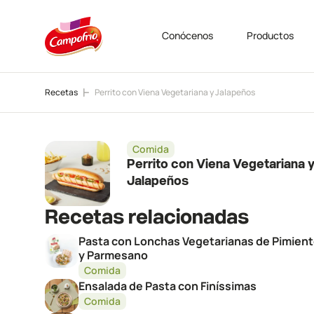
Conócenos
Productos
Recetas
Perrito con Viena Vegetariana y Jalapeños
Comida
Perrito con Viena Vegetariana 
Jalapeños
Recetas relacionadas
Pasta con Lonchas Vegetarianas de Pimien
y Parmesano
Comida
Ensalada de Pasta con Finíssimas
Comida