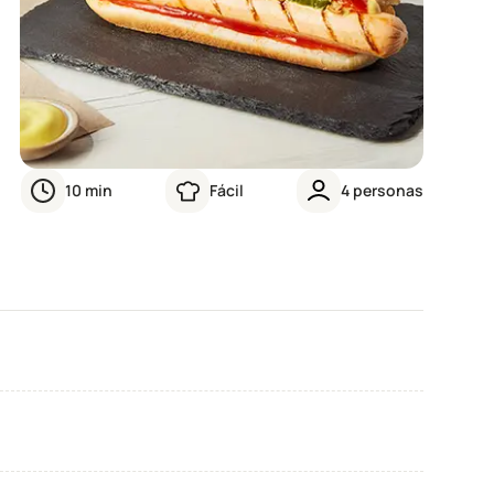
10
min
Fácil
4
personas