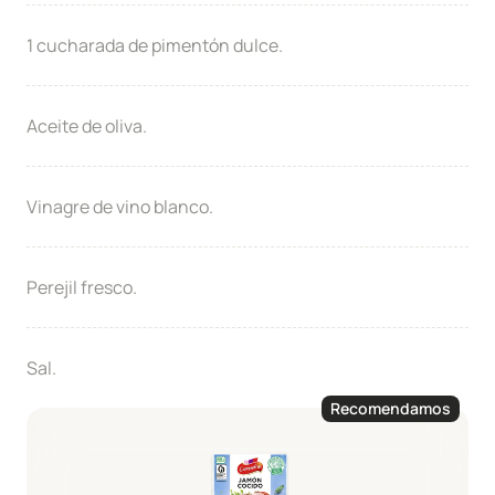
1 cucharada de pimentón dulce.
Aceite de oliva.
Vinagre de vino blanco.
Perejil fresco.
Sal.
Recomendamos