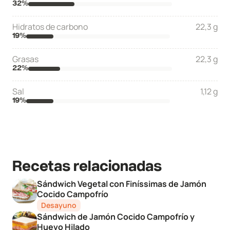
32
%
Hidratos de carbono
22,3 g
19
%
Grasas
22,3 g
22
%
Sal
1,12 g
19
%
Recetas relacionadas
Sándwich Vegetal con Finíssimas de Jamón
Cocido Campofrío
Desayuno
Sándwich de Jamón Cocido Campofrío y
Huevo Hilado