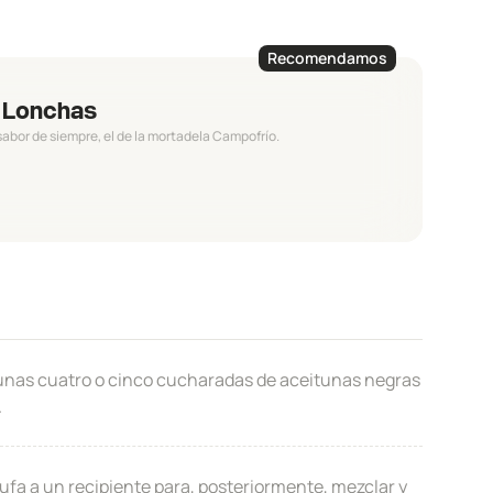
Recomendamos
n Lonchas
 sabor de siempre, el de la mortadela Campofrío.
r unas cuatro o cinco cucharadas de aceitunas negras
.
 trufa a un recipiente para, posteriormente, mezclar y