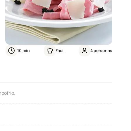
10
min
Fácil
4
personas
pofrío.