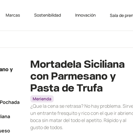
Marcas
Sostenibilidad
Innovación
Sala de pre
Mortadela Siciliana
ano y
con Parmesano y
Pasta de Trufa
Merienda
a Pochada
¿Que la cena se retrasa? No hay problema. Sirv
un entrante fresquito y rico con el que ir abrien
liana
boca sin matar del todo el apetito. Rápido y al
gusto de todos.
Queso