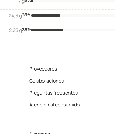
7 g
3
%
24,6 g
35
%
2,25 g
38
%
Proveedores
Colaboraciones
Preguntas frecuentes
Atención al consumidor