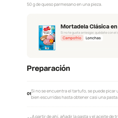
50 g de queso parmesano en una pieza.
Mortadela Clásica e
Si no te gusta arriesgar, quédate con el
Campofrío
Lonchas
Preparación
Si no se encuentra el tartufo, se puede pica
01
bien escurridas hasta obtener casi una pasta
A partir de ahí, añadir la pasta y el aceite de