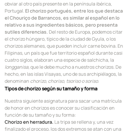
obviar al otro país presente en la península ibérica,
Portugal.
El chorizo portugués, entre los que destaca
el Chouriço de Barrancos, es similar al español en lo
relativo a sus ingredientes básicos, pero presenta
sutiles diferencias.
Del resto de Europa, podemos citar
el chorizo húngaro, típico de la ciudad de Gyula, o los
chorizos alemanes, que pueden incluir carne bovina. En
Filipinas, un país que fue territorio español durante casi
cuatro siglos, elaboran una especie de salchicha, la
longganisa,
que le debe mucho a nuestros chorizos
.
De
hecho, en las islas Visayas, uno de sus archipiélagos, la
denominan
chorizo, choriso, tsoriso o soriso.
Tipos de chorizo según su tamaño y forma
Nuestra siguiente asignatura para sacar una matrícula
de honor en chorizos es conocer su clasificación en
función de su tamaño y su forma:
Chorizo en herradura.
La tripa se rellena y, una vez
finalizado el proceso, los dos extremos se atan con una