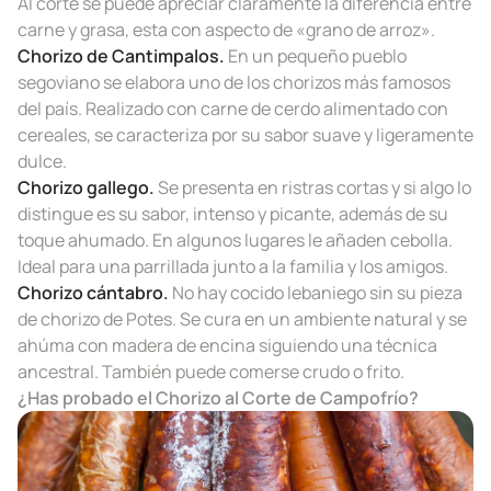
Al corte se puede apreciar claramente la diferencia entre
carne y grasa, esta con aspecto de «grano de arroz».
Chorizo de Cantimpalos.
En un pequeño pueblo
segoviano se elabora uno de los chorizos más famosos
del país. Realizado con carne de cerdo alimentado con
cereales, se caracteriza por su sabor suave y ligeramente
dulce.
Chorizo gallego.
Se presenta en ristras cortas y si algo lo
distingue es su sabor, intenso y picante, además de su
toque ahumado. En algunos lugares le añaden cebolla.
Ideal para una parrillada junto a la familia y los amigos.
Chorizo cántabro.
No hay cocido lebaniego sin su pieza
de chorizo de Potes. Se cura en un ambiente natural y se
ahúma con madera de encina siguiendo una técnica
ancestral. También puede comerse crudo o frito.
¿Has probado el
Chorizo al Corte
de Campofrío?