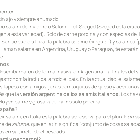
mente:
in ajo y siempre ahumado.
 salami de invierno o Salami Pick Szeged (Szeged es la ciudad
gen a esta variedad). Solo de carne porcina y con especias del 
 Sur, se suele utilizar la palabra salame (singular) y salames (
e llaman salame en Argentina, Uruguay o Paraguay, te estarán
e.
inos
desembarcaron de forma masiva en Argentina —a finales del sig
stronomía incluida, a todo el país. En la actualidad, el sala
os tapeos con amigos, junto con taquitos de queso y aceitunas
ás que la
versión argentina de los salamis italianos.
Los hay 
ncluyen carne y grasa vacuna, no solo porcina.
España?
 salami, en Italia esta palabra se reserva para el plural:
un sa
ne de
salume,
que en latín significa “conjunto de cosas saladas”
s en sal, incluido el pescado.
lami y pepperoni?