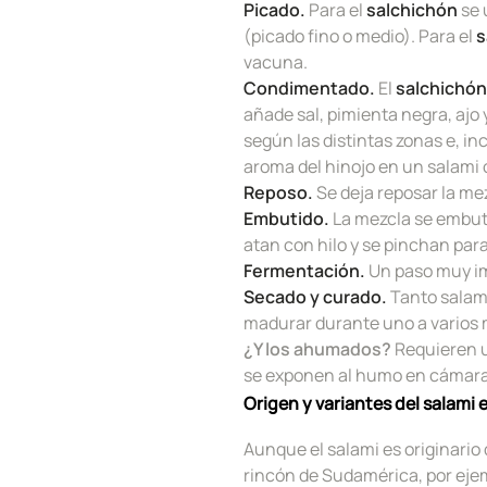
Picado.
Para el
salchichón
se 
(picado fino o medio). Para el
s
vacuna.
Condimentado.
El
salchichó
añade sal, pimienta negra, ajo 
según las distintas zonas e, in
aroma del hinojo en un salami o
Reposo.
Se deja reposar la mez
Embutido.
La mezcla se embu
atan con hilo y se pinchan para 
Fermentación.
Un paso muy im
Secado y curado.
Tanto salami
madurar durante uno a varios m
¿Y los ahumados?
Requieren 
se exponen al humo en cámara
Origen y variantes del salami
Aunque el salami es originario d
rincón de Sudamérica, por ejem