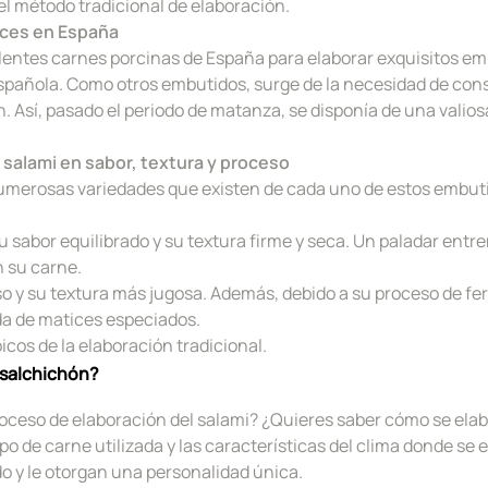
el método tradicional de elaboración.
aíces en España
entes carnes porcinas de España para elaborar exquisitos em
spañola. Como otros embutidos, surge de la necesidad de cons
ón. Así, pasado el periodo de matanza, se disponía de una vali
 salami en sabor, textura y proceso
merosas variedades que existen de cada uno de estos embuti
u sabor equilibrado y su textura firme y seca. Un paladar entr
n su carne.
o y su textura más jugosa. Además, debido a su proceso de fe
a de matices especiados.
cos de la elaboración tradicional.
 salchichón?
roceso de elaboración del salami? ¿Quieres saber cómo se elab
o de carne utilizada y las características del clima donde se 
o y le otorgan una personalidad única.