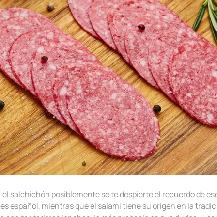
n el salchichón posiblemente se te despierte el recuerdo de es
es español, mientras que el salami tiene su origen en la tradici