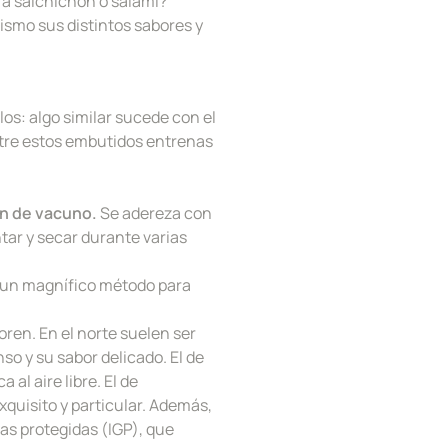
rá salchichón o salami?
mismo sus distintos sabores y
os: algo similar sucede con el
ntre estos embutidos entrenas
én de vacuno.
Se adereza con
ntar y secar durante varias
 un magnífico método para
oren. En el norte suelen ser
nso y su sabor delicado. El de
al aire libre. El de
quisito y particular. Además,
as protegidas (IGP), que