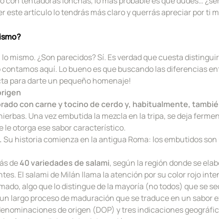
to con tentadoras lonchas, lo más probable es que dudes… ¿se
 este artículo lo tendrás más claro y querrás apreciar por ti 
mismo?
lo mismo. ¿Son parecidos? Sí. Es verdad que cuesta distinguirl
lo contamos
aquí
. Lo bueno es que buscando las diferencias e
cta para darte un pequeño homenaje!
origen
rado con carne y tocino de cerdo y, habitualmente, tambi
y hierbas. Una vez embutida la mezcla en la tripa, se deja ferme
 le otorga ese sabor característico.
.
Su historia comienza en la antigua Roma: los embutidos son
más de
40 variedades
de salami
, según la región donde se elab
tes. El salami de Milán llama la atención por su color rojo inte
o, algo que lo distingue de la mayoría (no todos) que se seca 
un largo proceso de maduración que se traduce en un sabor ex
 denominaciones de origen (DOP) y tres indicaciones geográfic