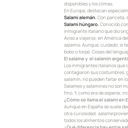
disponibles y los climas.
En Europa, destacan especial
Salami alemán.
Con panceta, s
Salami húngaro.
Conocido como
inmigrante italiano que dio ori
Aviso a viajeros: en América del
salamis. Aunque, cuidado: si t
bobo o torpe. Cosas del lenguaj
El salame y el salamín argent
Los inmigrantes italianos que 
contagiaron sus costumbres, ga
salamín, no pueden faltar en l
Salames y salamines no son m
fino. Y, como era de esperar, i
¿Cómo se llama el salami en 
Aunque en España se suele decir
otra curiosidad:
salame
provie
todos los alimentos conservado
¿Qué diferencia hay entre sa