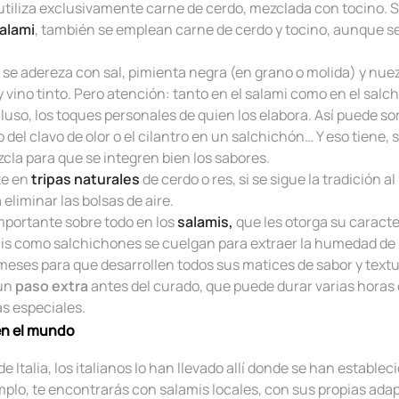
utiliza exclusivamente carne de cerdo, mezclada con tocino. 
alami
, también se emplean carne de cerdo y tocino, aunque 
n
se adereza con
sal, pimienta negra (en grano o molida) y nu
y vino tinto. Pero atención: tanto en el salami como en el salc
cluso, los toques personales de quien los elabora. Así puede so
 del clavo de olor o el cilantro en un salchichón… Y eso tiene, 
cla para que se integren bien los sabores.
te en
tripas naturales
de cerdo o res, si se sigue la tradición al 
eliminar las bolsas de aire.
portante sobre todo en los
salamis,
que les otorga su caracte
s como salchichones se cuelgan para extraer la humedad de l
eses para que desarrollen todos sus matices de sabor y textu
un
paso extra
antes del curado, que puede durar varias horas 
s especiales.
 en el mundo
e Italia, los italianos lo han llevado allí donde se han estableci
plo, te encontrarás con salamis locales, con sus propias ada