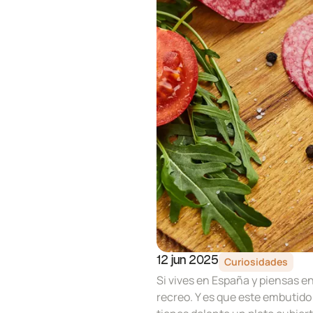
Curiosidades
12 jun 2025
Si vives en España y piensas e
recreo. Y es que este embutido 