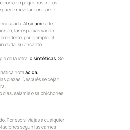
Se corta en pequeños trozos
se puede mezclar con carne
ez moscada. Al
salami
se le
hichón, las especias varían
rprenderte, por ejemplo, el
sin duda, su encanto.
pie de la letra,
o
sintéticas
. Se
rística nota
ácida.
as piezas. Después se dejan
ra.
o días: salamis o salchichones
do. Por eso si viajas a cualquier
ptaciones según las carnes