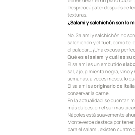
tienes delante un plato cubier
Despreocúpate: después de leer
texturas.
¿Salami y salchichón son lo 
No. Salami y salchichón no son 
salchichón y el fuet, como te 
el paladar… ¡Una excusa perfe
Qué es el salami y cuál es su 
El salami es un embutido
elabo
sal, ajo, pimienta negra, vino 
semanas, a veces meses, lo que
El salami es
originario de Italia
conservar la carne.
En la actualidad, se cuentan 
más dulces, en el sur más pican
Nápoles está suavemente ahumad
Monteverde destaca por tener 
para el salami, existen cuatro