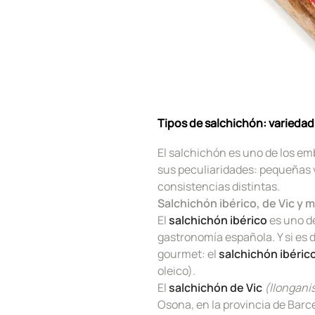
Tipos de salchichón: variedad
El salchichón es uno de los em
sus peculiaridades: pequeñas v
consistencias distintas.
Salchichón ibérico, de Vic y 
El
salchichón ibérico
es uno de
gastronomía española. Y si es 
gourmet: el
salchichón ibéric
oleico).
El
salchichón de Vic
(llonganis
Osona, en la provincia de Barc